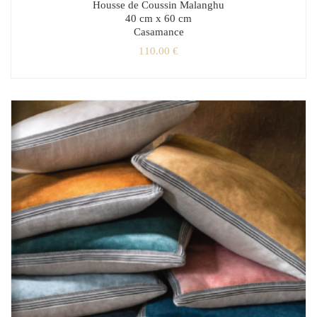
Housse de Coussin Malanghu
40 cm x 60 cm
Casamance
110.00
€