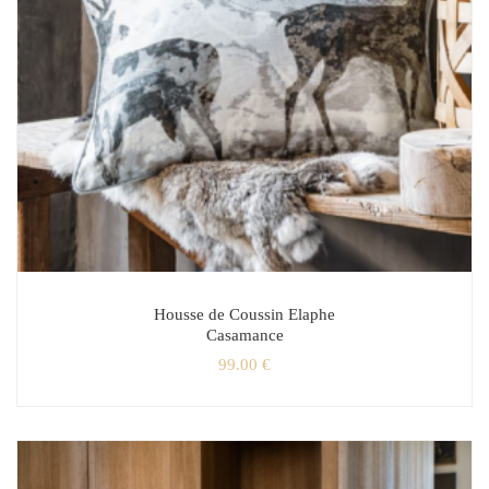
Housse de Coussin Elaphe
Casamance
99.00
€