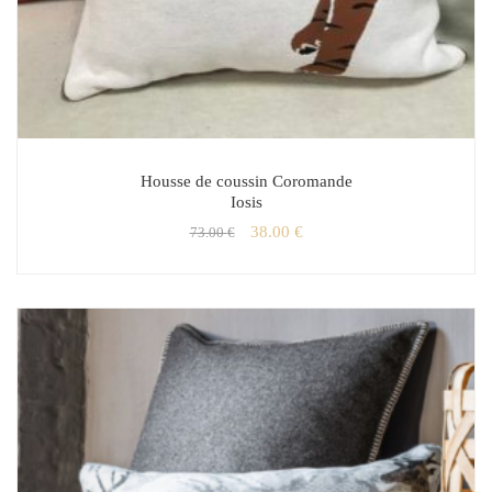
Housse de coussin Coromande
Iosis
38.00
€
73.00
€