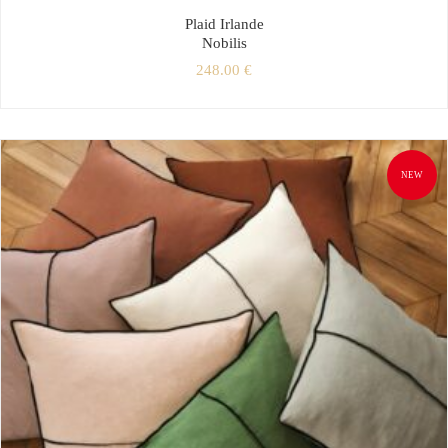
Plaid Irlande
Nobilis
248.00
€
NEW