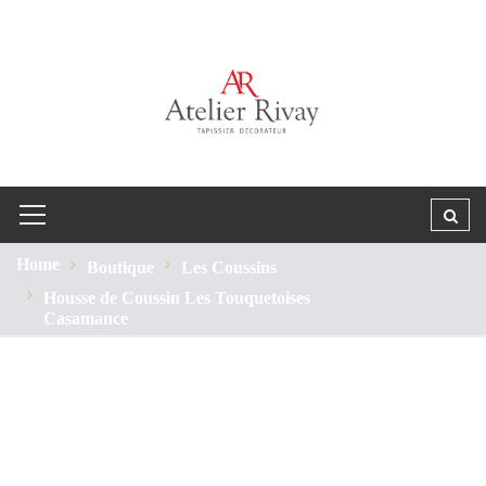
Home
Boutique
Les Coussins
Housse de Coussin Les Touquetoises
Casamance