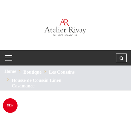
Home
Boutique
Les Coussins
Housse de Coussin Linen
Casamance
NEW