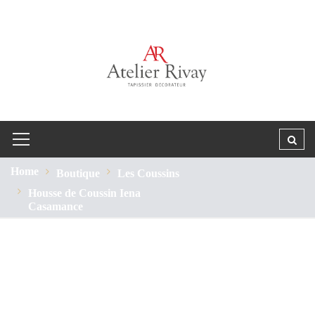
Home
Boutique
Les Coussins
Housse de Coussin Iena
Casamance