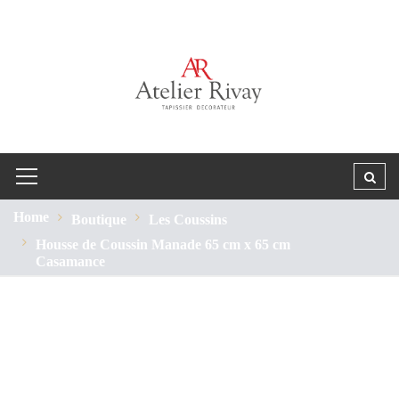
Home
Boutique
Les Coussins
Housse de Coussin Manade 65 cm x 65 cm
Casamance