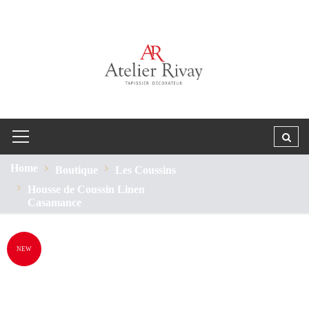
Home
Boutique
Les Coussins
Housse de Coussin Linen
Casamance
NEW