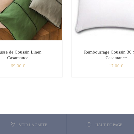
usse de Coussin Linen
Rembourrage Coussin 30 
Casamance
Casamance
69.00
€
17.00
€
VOIR LA CARTE
HAUT DE PAGE