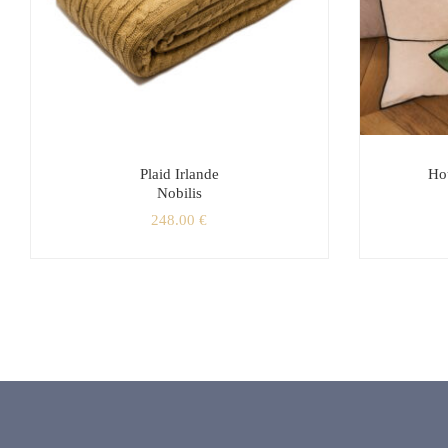
Plaid Irlande
Ho
Nobilis
248.00
€