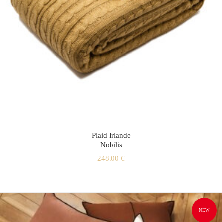
Plaid Irlande
Nobilis
248.00
€
NEW