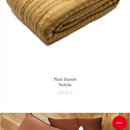
Plaid Irlande
Nobilis
248.00
€
NEW