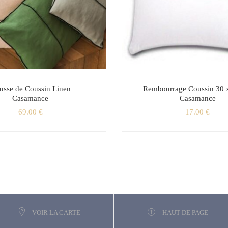
usse de Coussin Linen
Rembourrage Coussin 30 
Casamance
Casamance
69.00
€
17.00
€
VOIR LA CARTE
HAUT DE PAGE