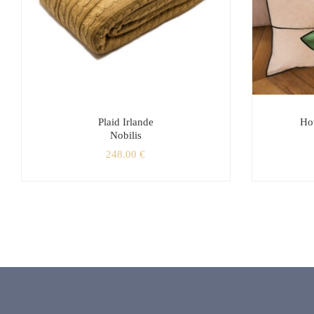
Plaid Irlande
Ho
Nobilis
248.00
€