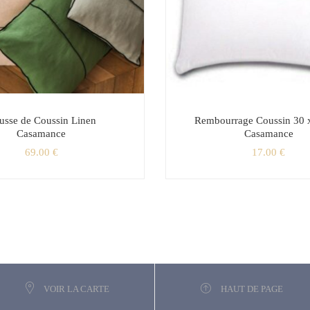
usse de Coussin Linen
Rembourrage Coussin 30 
Casamance
Casamance
69.00
€
17.00
€
VOIR LA CARTE
HAUT DE PAGE