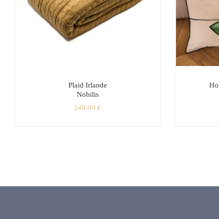
Plaid Irlande
Ho
Nobilis
248.00
€