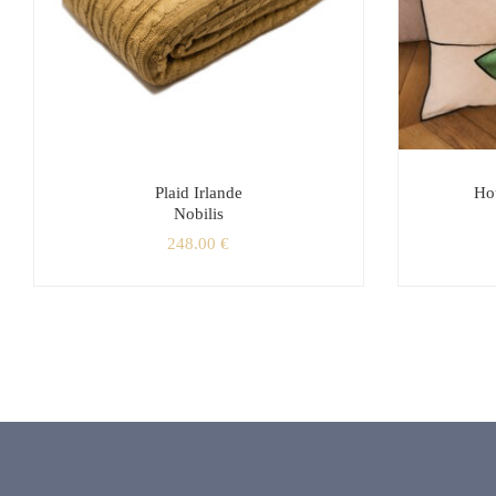
Plaid Irlande
Ho
Nobilis
248.00
€