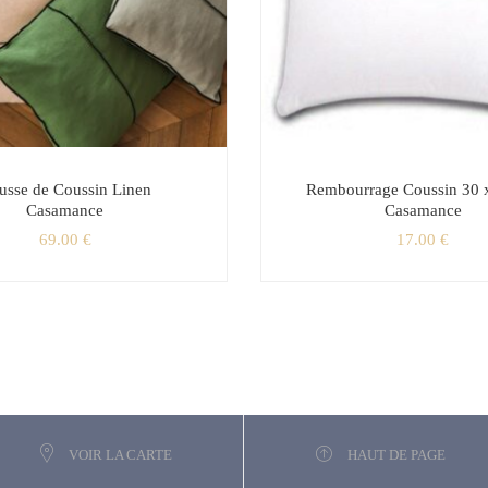
usse de Coussin Linen
Rembourrage Coussin 30 
Casamance
Casamance
69.00
€
17.00
€
VOIR LA CARTE
HAUT DE PAGE