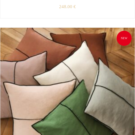
248.00
€
NEW