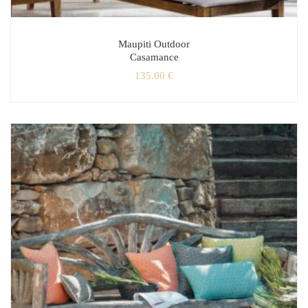
Maupiti Outdoor
Casamance
135.00
€