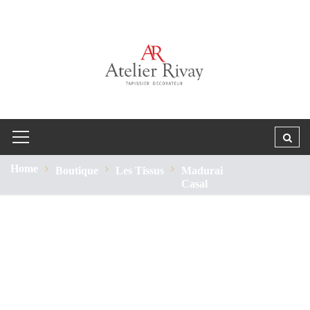
Home
Boutique
Les Tissus
Madurai
Casal