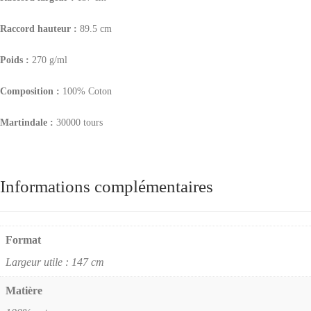
Raccord hauteur :
89.5 cm
Poids :
270 g/ml
Composition :
100% Coton
Martindale :
30000 tours
Informations complémentaires
Format
Largeur utile : 147 cm
Matière