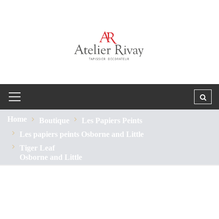
Home
Boutique
Les Papiers Peints
Les papiers peints Osborne and Little
Tiger Leaf
Osborne and Little