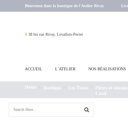
Bienvenue dans la boutique de l'Atelier Rivay
Livr
38 bis rue Rivay, Levallois-Perret
ACCUEIL
L’ATELIER
NOS RÉALISATIONS
Home
Boutique
Les Tissus
Fleurs et oiseaux
Casal