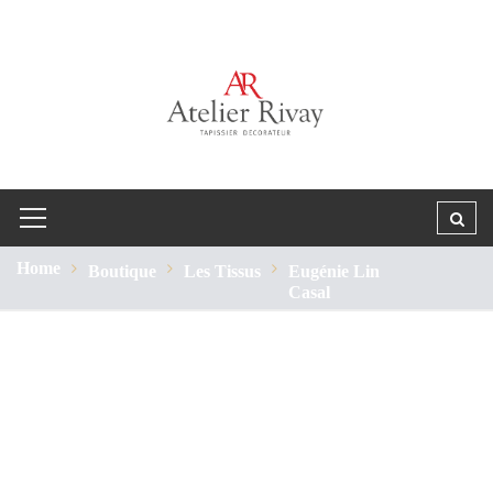
Home
Boutique
Les Tissus
Eugénie Lin
Casal