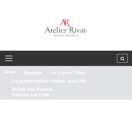
Home
Boutique
Les Papiers Peints
Les papiers peints Osborne and Little
British Isles Damask
Osborne and Little